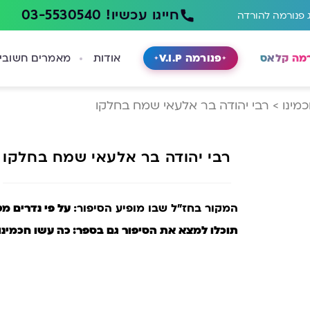
חייגו עכשיו! 03-5530540
 פנורמה להורדה
רמה קלאס
פנורמה V.I.P
אודות
מאמרים חשובי
מינו
>
רבי יהודה בר אלעאי שמח בחלקו
רבי יהודה בר אלעאי שמח בחלקו
המקור בחז”ל שבו מופיע הסיפור:
על פי נדרים מט
תוכלו למצא את הסיפור גם בספר:
כה עשו חכמינו עמ’ 103