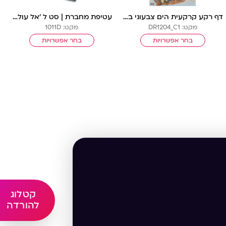
דף רקע קרקעית הים צבעוני בלי שורות
עטיפת מחברת | סט ל ‘אל עול מצוות’
מקט: DR1204_C1
מקט: 1011D
בחר אפשרויות
בחר אפשרויות
קטלוג
להורדה