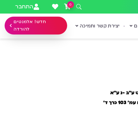
0
התחבר
חדש! אלמנטים
ם
יצירת קשר ותמיכה
להורדה
 ע”ב -נ ע”א
 כרך ד’