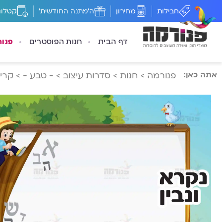
חבילות
מחירון
ה'מתנה החודשית'
קטלוג
דף הבית
חנות הפוסטרים
פנו
אתה כאן:
פנורמה
>
חנות
>
סדרות עיצוב
>
- טבע -
>
קרי