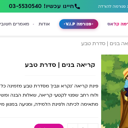
חייגו עכשיו! 03-5530540
 פנורמה להורדה
רמה קלאס
פנורמה V.I.P
אודות
מאמרים חשובי
אה בנים | סדרת טבע
קריאה בנים | סדרת טבע
פינת קריאה ‘נקרא ונבין’ מסדרת טבע מזמינה כל
ולוח רחב שפנוי לקטעי קריאה, שאלות הבנה ומש
מתאימה לכיתה ולפינת הלמידה, ומגיעה במגוון מיד