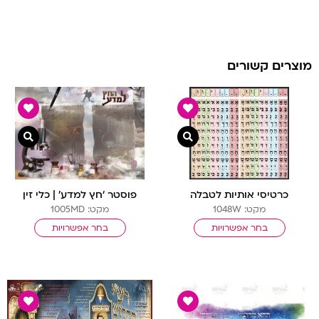
מוצרים קשורים
צפייה מהירה
צפיי
כרטיסי אותיות לטבלה
פוסטר ‘חץ למדע’ | כלי זין
מקט: 1048W
מקט: 1005MD
בחר אפשרויות
בחר אפשרויות