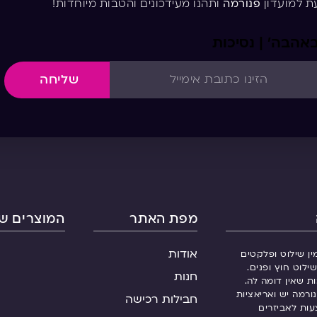
ת למועדון
פנורמה
ותהנו מעידכונים והטבות מיוחדות!
אהבה’ | נסיכות
שליחה
מפת האתר
המוצרים של
אודות
ין שילוט ופלקטים
ילוט חוץ ופנים.
חנות
ות שאין דומה לה.
ורמה יש ואריאציות
חבילות רכישה
עות לאביזרים