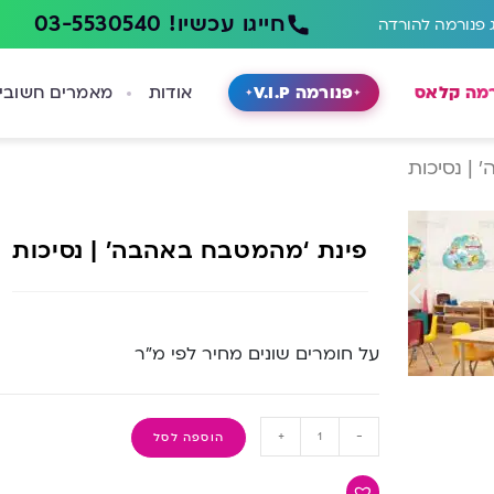
חייגו עכשיו! 03-5530540
 פנורמה להורדה
רמה קלאס
פנורמה V.I.P
אודות
מאמרים חשובי
| נסיכות
פינת ‘מהמטבח באהבה’ | נסיכות
על חומרים שונים מחיר לפי מ”ר
+
-
הוספה לסל