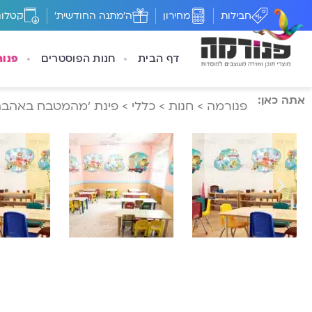
חבילות
מחירון
ה'מתנה החודשית'
קטלוג
דף הבית
חנות הפוסטרים
פנו
אתה כאן:
פנורמה
>
חנות
>
כללי
>
פינת ‘מהמטבח באהבה’ 