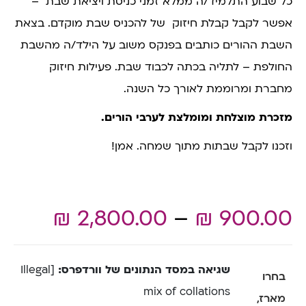
כל שבוע התלמיד/ה ממלא זמני כניסת ויציאת שבת –
אפשר לקבל קבלת חיזוק של להכניס שבת מוקדם. בצאת
השבת ההורים כותבים בפנקס משוב על הילד/ה מהשבת
החולפת – לתליה בכתה לכבוד שבת. פעילות חיזוק
מחברת ומרוממת לאורך כל השנה.
מזכרת מוצלחת ומומלצת לערבי הורים.
וזכנו לקבל שבתות מתוך שמחה. אמן!
₪
2,800.00
–
₪
900.00
שגיאה במסד הנתונים של וורדפרס:
[Illegal
בחרו
mix of collations
מארז,