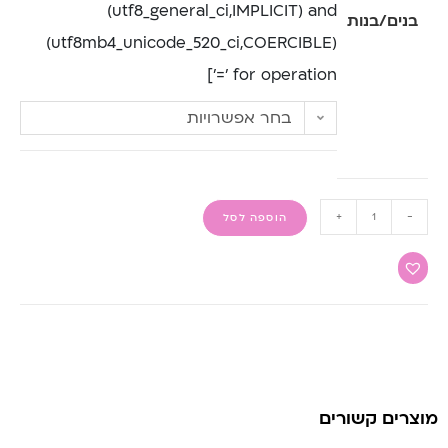
(utf8_general_ci,IMPLICIT) and
בנים/בנות
(utf8mb4_unicode_520_ci,COERCIBLE)
for operation '=']
בחר אפשרויות
+
-
הוספה לסל
מוצרים קשורים