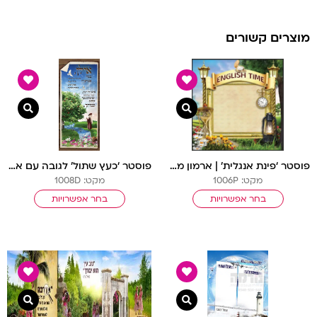
מוצרים קשורים
צפייה מהירה
צפיי
פוסטר ‘פינת אנגלית’ | ארמון מלוכה
פוסטר ‘כעץ שתול’ לגובה עם איש
מקט: 1006P
מקט: 1008D
בחר אפשרויות
בחר אפשרויות
צפייה מהירה
צפיי