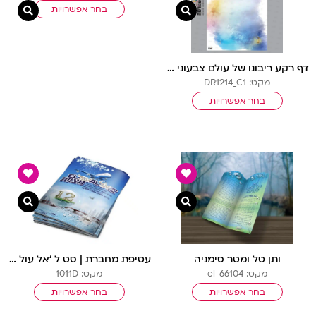
בחר אפשרויות
צפייה מהירה
צפיי
דף רקע ריבונו של עולם צבעוני בלי שורות
מקט: DR1214_C1
בחר אפשרויות
צפייה מהירה
צפיי
ותן טל ומטר סימניה
עטיפת מחברת | סט ל ‘אל עול מצוות’
מקט: el-66104
מקט: 1011D
בחר אפשרויות
בחר אפשרויות