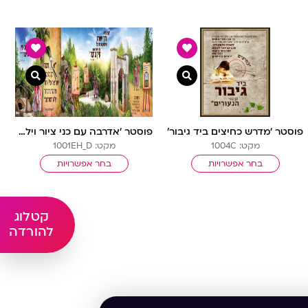
 מהירה
צפייה מהירה
צפייה 
פוסטר ‘מדרש כחיצים ביד גיבור’
פוסטר ‘אדרבה עם כני ציור וילדות’ ד’ מודגשת
מקט: 1004C
מקט: 1001EH_D
בחר אפשרויות
בחר אפשרויות
קטלוג
להורדה