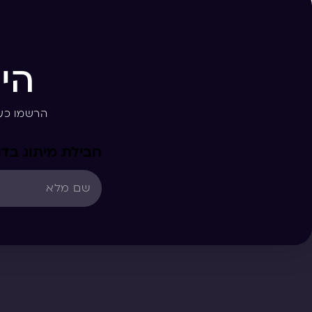
הי
הרשמו כע
חבילת מיתוג בדר