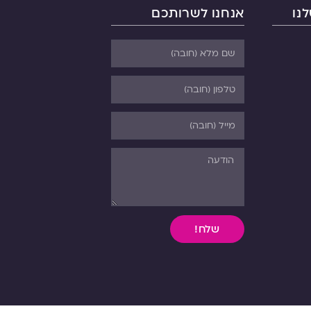
נו
אנחנו לשרותכם
שלח!