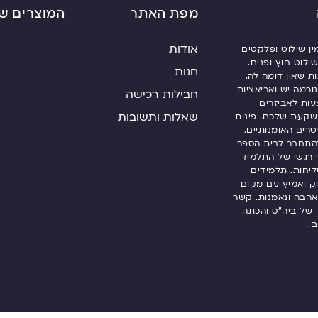
מפת האתר
המוצרים של
אודות
ין שילוט ופלקטים
ילוט חוץ ופנים.
חנות
ות שאין דומה לה.
ורמה יש ואריאציות
חבילות רכישה
עות לאביזרים
שאלות ותשובות
שקעת שלכם. פינות
רים האומנותיים.
התחבר לבית הספר
 רגשי של התלמיד
שליחות. תלמידים
 ואמיץ עם מקום
אהבה ונאמנות. קשר
ך של ביה”ס והכתה
ם.