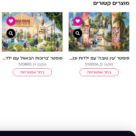
מוצרים קשורים
צפייה מהירה
צפיי
פוסטר ‘עין טובה’ עם ילדות וכני ציור | סדרה מחודשת
פוסטר ‘ברוכות הבאות’ עם ילדות בתלבושת חסידי
מקט: 51000A_D
מקט: 51089D_H
בחר אפשרויות
בחר אפשרויות