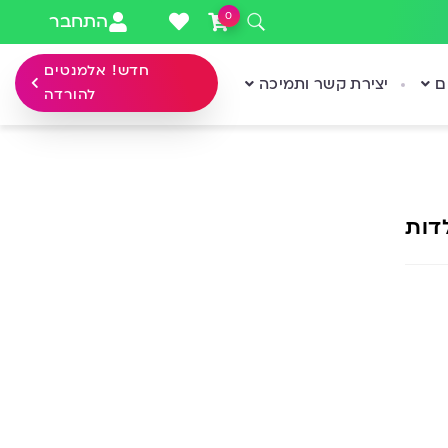
0
התחבר
חדש! אלמנטים
ם
יצירת קשר ותמיכה
להורדה
דות