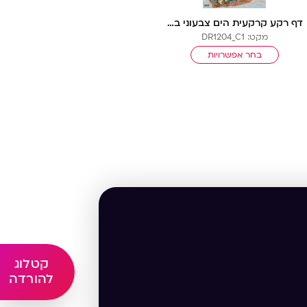
דף רקע קרקעית הים צבעוני בלי שורות
מקט: DR1204_C1
בחר אפשרויות
קטלוג
להורדה