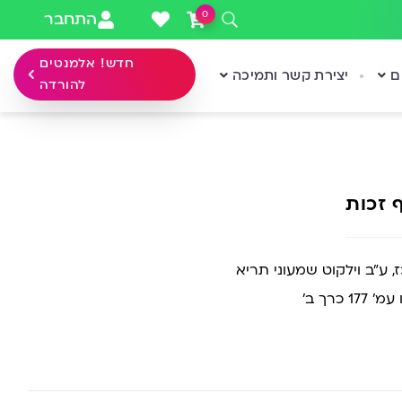
0
התחבר
חדש! אלמנטים
ם
יצירת קשר ותמיכה
להורדה
 זכות
 ע”ב וילקוט שמעוני תריא
 כרך ב’