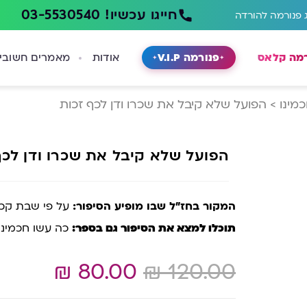
חייגו עכשיו! 03-5530540
 פנורמה להורדה
רמה קלאס
פנורמה V.I.P
אודות
מאמרים חשובי
מינו
>
הפועל שלא קיבל את שכרו ודן לכף זכות
הפועל שלא קיבל את שכרו ודן לכף
המקור בחז”ל שבו מופיע הסיפור:
על פי שבת קכז,
תוכלו למצא את הסיפור גם בספר:
כה עשו חכמינו עמ’ 177
₪
80.00
₪
120.00