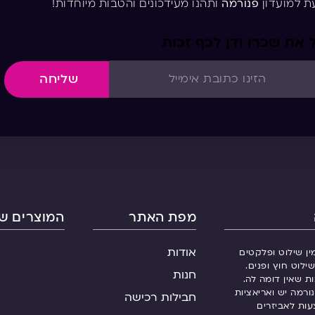
ת למועדון
פנורמה
ותהנו מעידכונים והטבות מיוחדות!
את שכרו ודן לכף זכות
שליחה
מפת האתר
המוצרים של
אודות
ין שילוט ופלקטים
ילוט חוץ ופנים.
חנות
ות שאין דומה לה.
ורמה יש ואריאציות
חבילות רכישה
עות לאביזרים