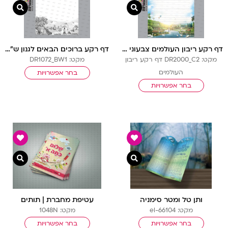
צפייה מהירה
צפיי
דף רקע ריבון העולמים צבעוני עם שורות
דף רקע ברוכים הבאים לגנון ש”ל בלי שורות
מקט: DR2000_C2 דף רקע ריבון
מקט: DR1072_BW1
העולמים
בחר אפשרויות
בחר אפשרויות
צפייה מהירה
צפיי
ותן טל ומטר סימניה
עטיפת מחברת | תותים
מקט: el-66104
מקט: 1048N
בחר אפשרויות
בחר אפשרויות