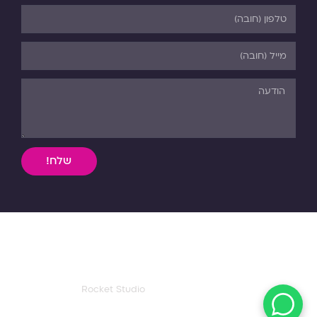
שלח!
השימוש, ללא אישור מפורש בכתב, במידע וחומר כתוב או מדיה
מכל סוג שהיא מהאתר אסורה בהחלט על פי דיני התורה והחוק.
כל הזכויות שמורות לפנורמה. 03-5-530-540
עיצוב ואפיון דף הבית:
Rocket Studio