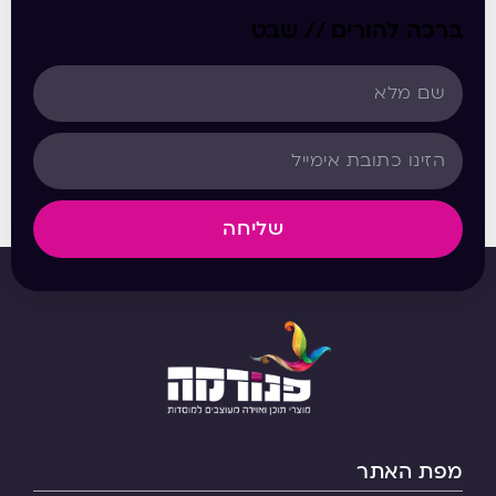
ברכה להורים // שבט
שליחה
מפת האתר