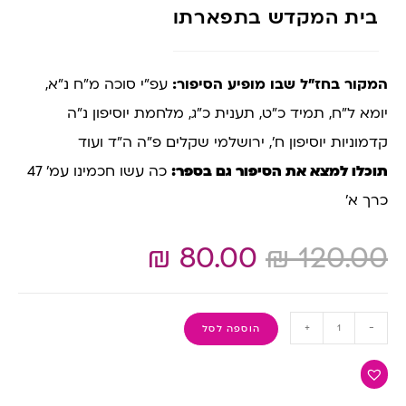
בית המקדש בתפארתו
המקור בחז”ל שבו מופיע הסיפור:
עפ”י סוכה מ”ח נ”א,
יומא ל”ח, תמיד כ”ט, תענית כ”ג, מלחמת יוסיפון נ”ה
קדמוניות יוסיפון ח’, ירושלמי שקלים פ”ה ה”ד ועוד
תוכלו למצא את הסיפור גם בספר:
כה עשו חכמינו עמ’ 47
כרך א’
₪
80.00
₪
120.00
+
-
הוספה לסל