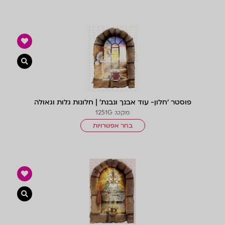
צפייה 
פוסטר ‘חלון- עוד אבנך ונבנת’ | חלונות גלות וגאולה
מקט: 1251G
בחר אפשרויות
צפייה 