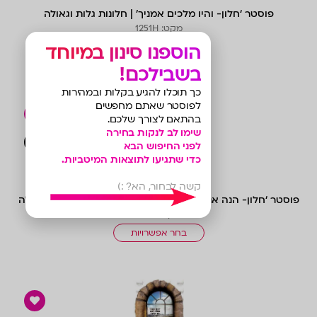
פוסטר ‘חלון- והיו מלכים אמניך’ | חלונות גלות וגאולה
מקט: 1251H
הוספנו סינון במיוחד
בחר אפשרויות
בשבילכם!
כך תוכלו להגיע בקלות ובמהירות
לפוסטר שאתם מחפשים
בהתאם לצורך שלכם.
שימו לב לנקות בחירה
צפייה 
לפני החיפוש הבא
כדי שתגיעו לתוצאות המיטביות.
קשה לבחור, הא? :)
פוסטר ‘חלון- הנה אנכי שולח לכם’ ילד עומד| חלונות גלות וגאולה
מקט: 1251I
בחר אפשרויות