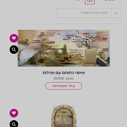
סידור ברירת מחדל
צפייה 
שימני כחותם עם מגילות
מקט: 2010B
בחר אפשרויות
צפייה 