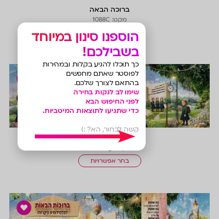
ברוכה הבאה
מקט: 1088C
הוספנו סינון במיוחד
בחר אפשרויות
בשבילכם!
כך תוכלו להגיע בקלות ובמהירות
לפוסטר שאתם מחפשים
בהתאם לצורך שלכם.
שימו לב לנקות בחירה
צפייה 
לפני החיפוש הבא
כדי שתגיעו לתוצאות המיטביות.
קשה לבחור, הא? :)
ברוכות הבאות
מקט: 51089E_Y
בחר אפשרויות