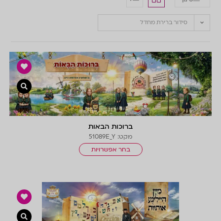
סידור ברירת מחדל
צפייה 
ברוכות הבאות
מקט: 51089E_Y
בחר אפשרויות
צפייה 