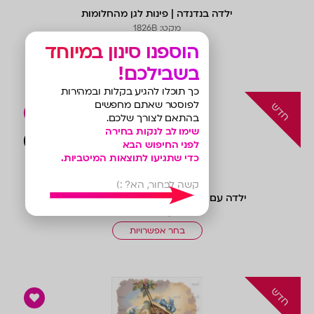
ילדה בנדנדה | פינות לגן מהחלומות
מקט: 1826B
הוספנו סינון במיוחד
בחר אפשרויות
בשבילכם!
כך תוכלו להגיע בקלות ובמהירות
לפוסטר שאתם מחפשים
בהתאם לצורך שלכם.
שימו לב לנקות בחירה
צפייה 
לפני החיפוש הבא
כדי שתגיעו לתוצאות המיטביות.
קשה לבחור, הא? :)
ילדה עם סל פרחים | פינות לגן מהחלומות
מקט: 1826A
בחר אפשרויות