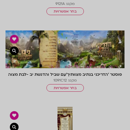
מקט: 9121A
בחר אפשרויות
צפייה 
פוסטר ‘הדריכני בנתיב מצוותיך’עם שביל והדגשת יב -לבת מצוה
מקט: 1091C12
בחר אפשרויות
צפייה 