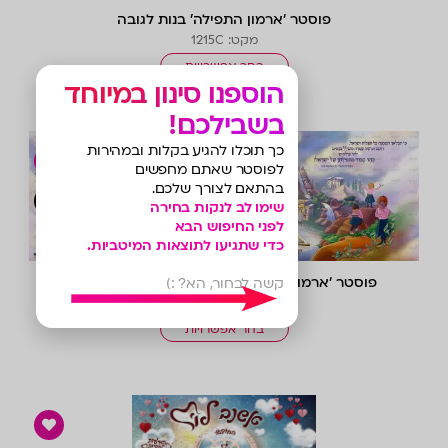
פוסטר ‘ארמון התפילה’ בנות לגובה
מקט: 1215C
בחר אפשרויות
הוספנו סינון במיוחד
בשבילכם!
כך תוכלו להגיע בקלות ובמהירות
לפוסטר שאתם מחפשים
בהתאם לצורך שלכם.
צפייה 
שימו לב לנקות בחירה
לפני החיפוש הבא
כדי שתגיעו לתוצאות המיטביות.
פוסטר ‘ארמון התפילה’ בנות תלבושת ורודה תכלת
קשה לבחור, הא? :)
מקט: 1215A
בחר אפשרויות