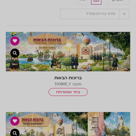
סידור ברירת מחדל
צפייה 
ברוכות הבאות
מקט: 51089E_Y
בחר אפשרויות
צפייה 