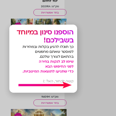
יכול לחלום
מק"ט: 2021RA
בחר אפשרויות
הוספנו סינון במיוחד
בשבילכם!
עין טובה מחודש מחולק
כך תוכלו להגיע בקלות ובמהירות
מק"ט: 51000C_D
לפוסטר שאתם מחפשים
בחר אפשרויות
בהתאם לצורך שלכם.
שימו לב לנקות בחירה
לפני החיפוש הבא
כדי שתגיעו לתוצאות המיטביות.
קשה לבחור, הא? :)
לוח מודעות חד
פעמיותי
מק"ט: 9401M
בחר אפשרויות