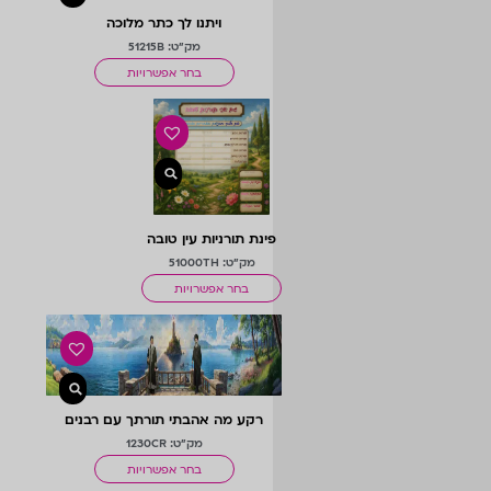
ויתנו לך כתר מלוכה
מק"ט: 51215B
בחר אפשרויות
פינת תורניות עין טובה
מחודש
מק"ט: 51000TH
בחר אפשרויות
רקע מה אהבתי תורתך עם רבנים
במרפסת קטנה+מגדלור
מק"ט: 1230CR
בחר אפשרויות