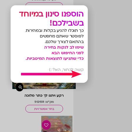
בחר אפשרויות
הוספנו סינון במיוחד
בשבילכם!
כך תוכלו להגיע בקלות ובמהירות
לפוסטר שאתם מחפשים
בהתאם לצורך שלכם.
לוח מודעות חד
שימו לב לנקות בחירה
לפני החיפוש הבא
פעמיותי
מק"ט: 9401M
כדי שתגיעו לתוצאות המיטביות.
בחר אפשרויות
קשה לבחור, הא? :)
רקע ויתנו לך כתר מלוכה
מק"ט: 51215R
בחר אפשרויות