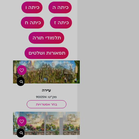
כיתה ה
כיתה ו
כיתה ז
כיתה ח
תלמודי תורה
תפאורות ושלטים
עיירה
מק"ט: 9005N
בחר אפשרויות