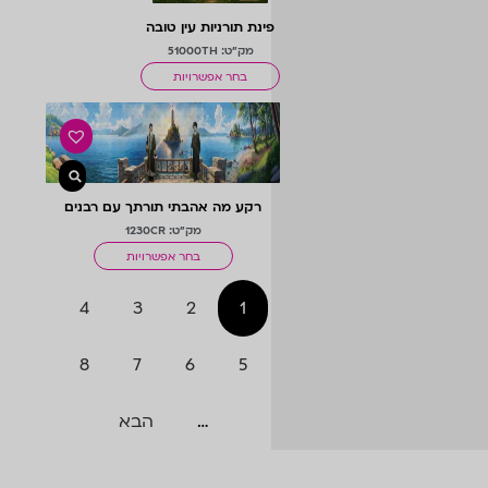
פינת תורניות עין טובה
מחודש
מק"ט: 51000TH
בחר אפשרויות
רקע מה אהבתי תורתך עם רבנים
במרפסת קטנה+מגדלור
מק"ט: 1230CR
בחר אפשרויות
4
3
2
1
8
7
6
5
…
הבא