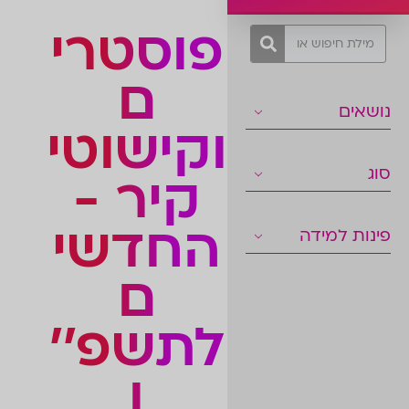
פוסטרי
ם
נושאים
וקישוטי
סוג
קיר -
החדשי
פינות למידה
ם
לתשפ''
ו