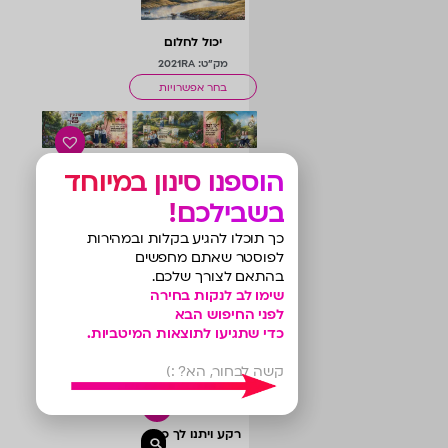
יכול לחלום
מק"ט: 2021RA
בחר אפשרויות
עין טובה מחודש מחולק
הוספנו סינון במיוחד
מק"ט: 51000C_D
בשבילכם!
בחר אפשרויות
כך תוכלו להגיע בקלות ובמהירות
לפוסטר שאתם מחפשים
בהתאם לצורך שלכם.
שימו לב לנקות בחירה
לוח מודעות חד
לפני החיפוש הבא
פעמיותי
מק"ט: 9401M
כדי שתגיעו לתוצאות המיטביות.
בחר אפשרויות
קשה לבחור, הא? :)
רקע ויתנו לך כתר