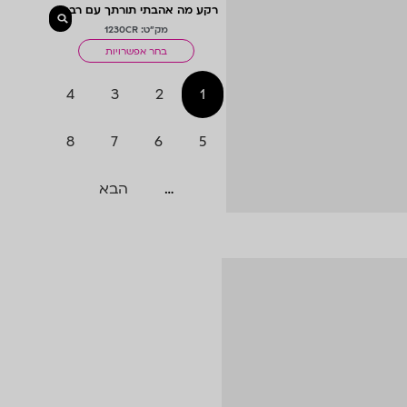
רקע מה אהבתי תורתך עם רבנים
במרפסת קטנה+מגדלור
מק"ט: 1230CR
בחר אפשרויות
4
3
2
1
8
7
6
5
…
הבא