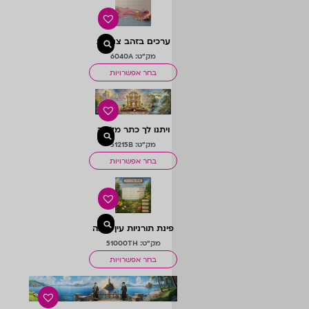
ערכים בזהב צניעות
מק"ט: 6040A
בחר אפשרויות
ויתנו לך כתר מלוכה
מק"ט: 51215B
בחר אפשרויות
פינת תורניות עין טובה
מחודש
מק"ט: 51000TH
בחר אפשרויות