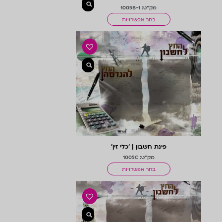
מק"ט: 1005B-1
בחר אפשרויות
פינת חשבון | ‘כלי זין’
מק"ט: 1005C
בחר אפשרויות