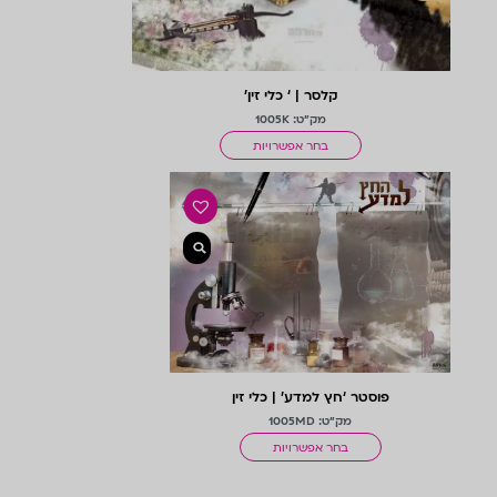
קלסר | ‘ כלי זין’
מק"ט: 1005K
בחר אפשרויות
פוסטר ‘חץ למדע’ | כלי זין
מק"ט: 1005MD
בחר אפשרויות