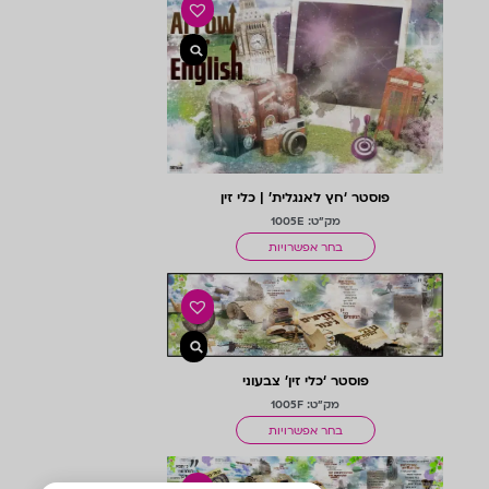
פוסטר ‘חץ לאנגלית’ | כלי זין
מק"ט: 1005E
בחר אפשרויות
פוסטר ‘כלי זין’ צבעוני
מק"ט: 1005F
בחר אפשרויות