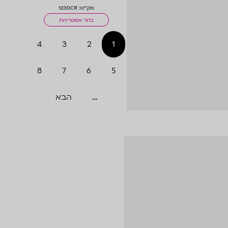
במרפסת קטנה+מגדלור
מק"ט: 1230CR
בחר אפשרויות
4
3
2
1
8
7
6
5
…
הבא