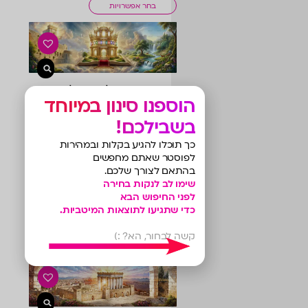
בחר אפשרויות
רקע ויתנו לך כתר מלוכה
הוספנו סינון במיוחד
מק"ט: 51215R
בשבילכם!
בחר אפשרויות
כך תוכלו להגיע בקלות ובמהירות
לפוסטר שאתם מחפשים
בהתאם לצורך שלכם.
שימו לב לנקות בחירה
לפני החיפוש הבא
ערכים בזהב צניעות
כדי שתגיעו לתוצאות המיטביות.
מק"ט: 6040B
קשה לבחור, הא? :)
בחר אפשרויות