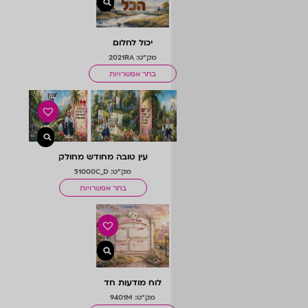
יכול לחלום
מק"ט: 2021RA
בחר אפשרויות
עין טובה מחודש מחולק
מק"ט: 51000C_D
בחר אפשרויות
לוח מודעות חד
פעמיותי
מק"ט: 9401M