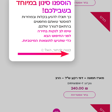
הוספנו סינון במיוחד
בחר אפשרויות
בשבילכם!
חדש
כך תוכלו להגיע בקלות ובמהירות
לפוסטר שאתם מחפשים
בהתאם לצורך שלכם.
שימו לב לנקות בחירה
לפני החיפוש הבא
כדי שתגיעו לתוצאות המיטביות.
קשה לבחור, הא? :)
מארז תמונה + דפי רקע ש”ל – הרב
שטיינמן // כסלו
מק"ט: DR9141BW-T
240.00
₪
בחר אפשרויות
חדש