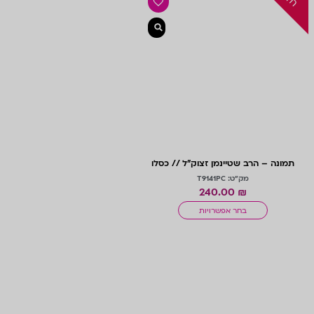
תמונה – הרב שטיינמן זצוק”ל // כסלו
מק"ט: T9141PC
240.00
₪
בחר אפשרויות