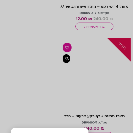
מארז 4 דפי רקע – החזון איש והרב שך //
חשון
מק"ט: DR005-6-7-8
12.00
₪
240.00
₪
בחר אפשרויות
חדש
מארז תמונה + דף רקע צבעוני – הרב
שטיינמן // כסלו
מק"ט: DR9141C-T
240.00
₪