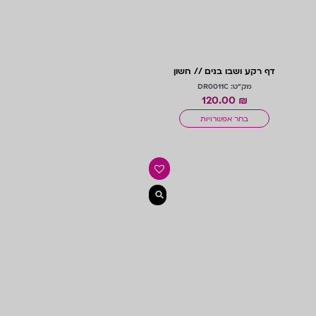
דף רקע ושבו בנים // חשון
מק"ט: DR0011C
120.00
₪
בחר אפשרויות